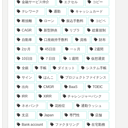
金融サービス仲介
エクセル
コピー
テレワーク
通勤
キャッシュカード
断捨離
ローン
振込手数料
コピペ
CAGR
新型肺炎
リブラ
総量規制
自動車
口座維持手数料
資格
財布
2か月
45日目
一ヶ月
2週間
10日目
７日目
１週間
仮想通貨
全銀
手帳
ダイエット
システム手帳
サイン
はんこ
プロジェクトファイナンス
出向
CMGR
BaaS
TOEIC
IRR
XIRR
チャレンジャーバンク
ネオバンク
花粉症
通勤ラッシュ
支店
Japan
専門性
店舗
Bank account
ファクタリング
在宅勤務