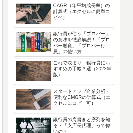
CAGR（年平均成長率）の
計算式（エクセルに簡単コ
ピペ）
銀行員が使う「プロパー」
の意味を徹底解説！「プロ
パー融資」「プロパー行
員」の使い方
これで決まり！銀行員にお
すすめの手帳３選（2023年
版）
スタートアップ企業分析・
便利なCMGRの計算式（エ
クセルにコピー可）
銀行員の肩書きと序列を知
る・「支店長代理」って偉
いの？