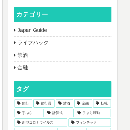
カテゴリー
Japan Guide
ライフハック
禁酒
金融
タグ
銀行
銀行員
禁酒
金融
転職
手ぶら
計算式
手ぶら通勤
新型コロナウイルス
フィンテック