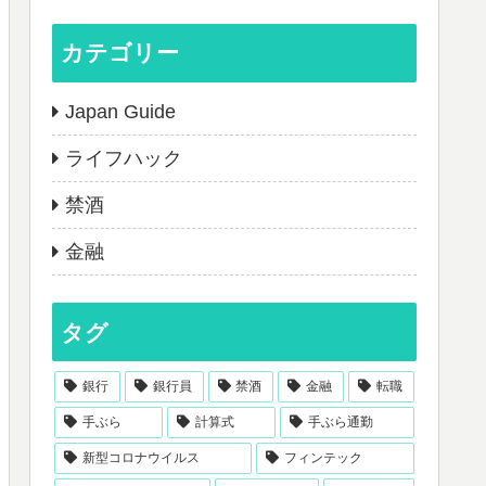
カテゴリー
Japan Guide
ライフハック
禁酒
金融
タグ
銀行
銀行員
禁酒
金融
転職
手ぶら
計算式
手ぶら通勤
新型コロナウイルス
フィンテック