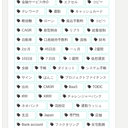
金融サービス仲介
エクセル
コピー
テレワーク
通勤
キャッシュカード
断捨離
ローン
振込手数料
コピペ
CAGR
新型肺炎
リブラ
総量規制
自動車
口座維持手数料
資格
財布
2か月
45日目
一ヶ月
2週間
10日目
７日目
１週間
仮想通貨
全銀
手帳
ダイエット
システム手帳
サイン
はんこ
プロジェクトファイナンス
出向
CMGR
BaaS
TOEIC
IRR
XIRR
チャレンジャーバンク
ネオバンク
花粉症
通勤ラッシュ
支店
Japan
専門性
店舗
Bank account
ファクタリング
在宅勤務